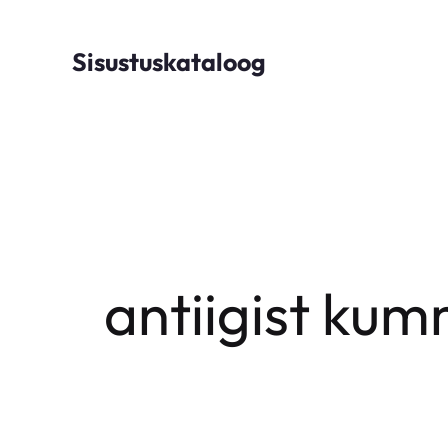
Skip
to
Sisustuskataloog
content
antiigist kum