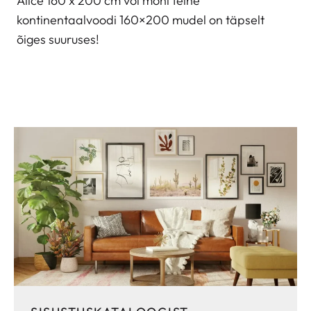
Alice 160 x 200 cm või mõni teine
kontinentaalvoodi 160×200 mudel on täpselt
õiges suuruses!