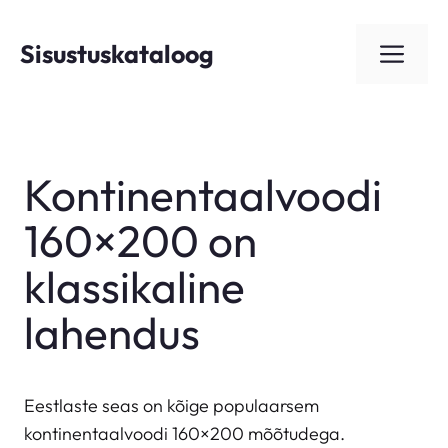
Skip
to
Sisustuskataloog
ME
content
Kontinentaalvoodi
160×200 on
klassikaline
lahendus
Eestlaste seas on kõige populaarsem
kontinentaalvoodi 160×200 mõõtudega.