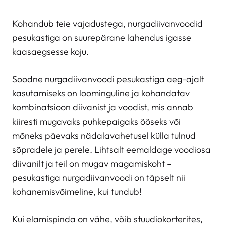
Kohandub teie vajadustega, nurgadiivanvoodid
pesukastiga on suurepärane lahendus igasse
kaasaegsesse koju.
Soodne nurgadiivanvoodi pesukastiga aeg-ajalt
kasutamiseks on loominguline ja kohandatav
kombinatsioon diivanist ja voodist, mis annab
kiiresti mugavaks puhkepaigaks ööseks või
mõneks päevaks nädalavahetusel külla tulnud
sõpradele ja perele. Lihtsalt eemaldage voodiosa
diivanilt ja teil on mugav magamiskoht –
pesukastiga nurgadiivanvoodi on täpselt nii
kohanemisvõimeline, kui tundub!
Kui elamispinda on vähe, võib stuudiokorterites,