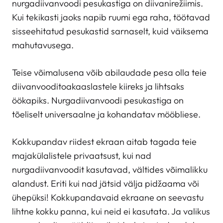
nurgadiivanvoodi pesukastiga on diivanirežiimis.
Kui tekikasti jaoks napib ruumi ega raha, töötavad
sisseehitatud pesukastid sarnaselt, kuid väiksema
mahutavusega.
Teise võimalusena võib abilaudade pesa olla teie
diivanvooditoakaaslastele kiireks ja lihtsaks
öökapiks. Nurgadiivanvoodi pesukastiga on
tõeliselt universaalne ja kohandatav mööbliese.
Kokkupandav riidest ekraan aitab tagada teie
majakülalistele privaatsust, kui nad
nurgadiivanvoodit kasutavad, vältides võimalikku
alandust. Eriti kui nad jätsid välja pidžaama või
ühepüksi! Kokkupandavaid ekraane on seevastu
lihtne kokku panna, kui neid ei kasutata. Ja valikus