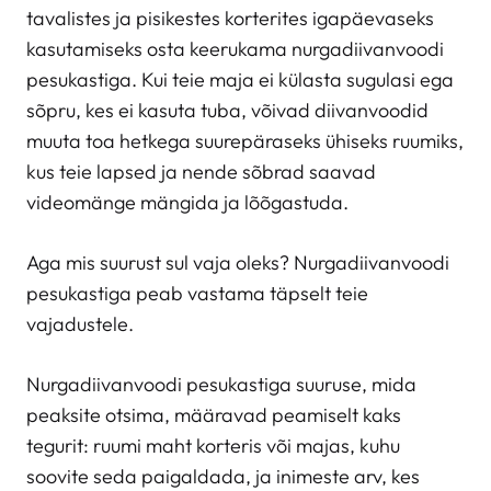
tavalistes ja pisikestes korterites igapäevaseks
kasutamiseks osta keerukama nurgadiivanvoodi
pesukastiga. Kui teie maja ei külasta sugulasi ega
sõpru, kes ei kasuta tuba, võivad diivanvoodid
muuta toa hetkega suurepäraseks ühiseks ruumiks,
kus teie lapsed ja nende sõbrad saavad
videomänge mängida ja lõõgastuda.
Aga mis suurust sul vaja oleks? Nurgadiivanvoodi
pesukastiga peab vastama täpselt teie
vajadustele.
Nurgadiivanvoodi pesukastiga suuruse, mida
peaksite otsima, määravad peamiselt kaks
tegurit: ruumi maht korteris või majas, kuhu
soovite seda paigaldada, ja inimeste arv, kes