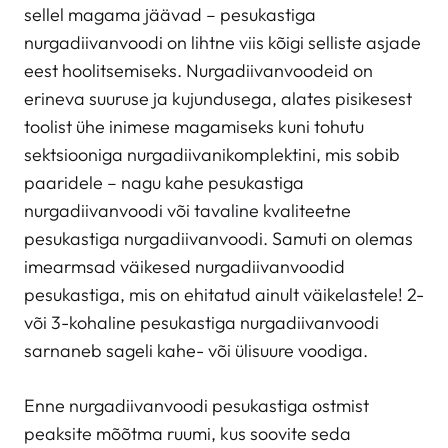
sellel magama jäävad – pesukastiga
nurgadiivanvoodi on lihtne viis kõigi selliste asjade
eest hoolitsemiseks. Nurgadiivanvoodeid on
erineva suuruse ja kujundusega, alates pisikesest
toolist ühe inimese magamiseks kuni tohutu
sektsiooniga nurgadiivanikomplektini, mis sobib
paaridele – nagu kahe pesukastiga
nurgadiivanvoodi või tavaline kvaliteetne
pesukastiga nurgadiivanvoodi. Samuti on olemas
imearmsad väikesed nurgadiivanvoodid
pesukastiga, mis on ehitatud ainult väikelastele! 2-
või 3-kohaline pesukastiga nurgadiivanvoodi
sarnaneb sageli kahe- või ülisuure voodiga.
Enne nurgadiivanvoodi pesukastiga ostmist
peaksite mõõtma ruumi, kus soovite seda