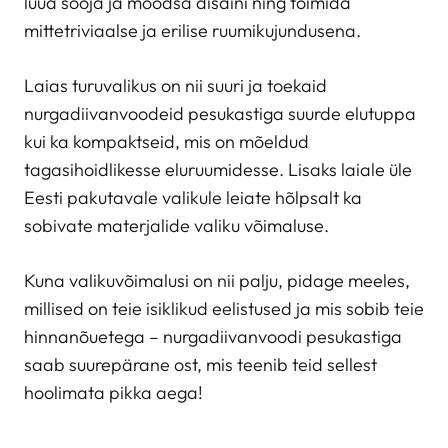
luua sooja ja moodsa disaini ning toimida
mittetriviaalse ja erilise ruumikujundusena.
Laias turuvalikus on nii suuri ja toekaid
nurgadiivanvoodeid pesukastiga suurde elutuppa
kui ka kompaktseid, mis on mõeldud
tagasihoidlikesse eluruumidesse. Lisaks laiale üle
Eesti pakutavale valikule leiate hõlpsalt ka
sobivate materjalide valiku võimaluse.
Kuna valikuvõimalusi on nii palju, pidage meeles,
millised on teie isiklikud eelistused ja mis sobib teie
hinnanõuetega – nurgadiivanvoodi pesukastiga
saab suurepärane ost, mis teenib teid sellest
hoolimata pikka aega!