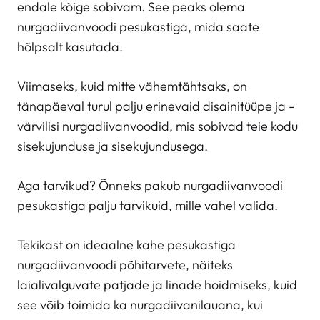
endale kõige sobivam. See peaks olema
nurgadiivanvoodi pesukastiga, mida saate
hõlpsalt kasutada.
Viimaseks, kuid mitte vähemtähtsaks, on
tänapäeval turul palju erinevaid disainitüüpe ja -
värvilisi nurgadiivanvoodid, mis sobivad teie kodu
sisekujunduse ja sisekujundusega.
Aga tarvikud? Õnneks pakub nurgadiivanvoodi
pesukastiga palju tarvikuid, mille vahel valida.
Tekikast on ideaalne kahe pesukastiga
nurgadiivanvoodi põhitarvete, näiteks
laialivalguvate patjade ja linade hoidmiseks, kuid
see võib toimida ka nurgadiivanilauana, kui