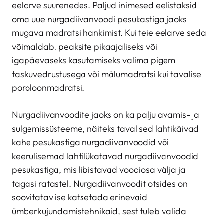
eelarve suurenedes. Paljud inimesed eelistaksid
oma uue nurgadiivanvoodi pesukastiga jaoks
mugava madratsi hankimist. Kui teie eelarve seda
võimaldab, peaksite pikaajaliseks või
igapäevaseks kasutamiseks valima pigem
taskuvedrustusega või mälumadratsi kui tavalise
poroloonmadratsi.
Nurgadiivanvoodite jaoks on ka palju avamis- ja
sulgemissüsteeme, näiteks tavalised lahtikäivad
kahe pesukastiga nurgadiivanvoodid või
keerulisemad lahtilükatavad nurgadiivanvoodid
pesukastiga, mis libistavad voodiosa välja ja
tagasi ratastel. Nurgadiivanvoodit otsides on
soovitatav ise katsetada erinevaid
ümberkujundamistehnikaid, sest tuleb valida