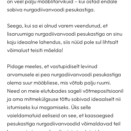
on veel palju mööblitarvikuid – kui ostad endale
sobiva nurgadiivanvoodi pesukastiga.
Seega, kui sa ei olnud varem veendunud, et
lisaruumiga nurgadiivanvoodi pesukastiga on sinu
koju ideaalne lahendus, siis nüüd pole sul lihtsalt
võimalust teisiti mõelda!
Pidage meeles, et vastupidiselt levinud
arvamusele ei pea nurgadiivanvoodi pesukastiga
olema suur mööbliese, mis võtab palju ruumi.
Need on meie elutubades sageli võtmepositsioonil
ja oma mitmekülgsuse tõttu sobivad ideaalselt nii
istumiseks kui magamiseks. Üks selle
vaieldamatuid eeliseid on see, et kaasaegsed
pesukastiga nurgadiivanvoodid võimaldavad teil