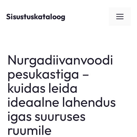
Skip
to
Sisustuskataloog
ME
content
Nurgadiivanvoodi
pesukastiga –
kuidas leida
ideaalne lahendus
igas suuruses
ruumile