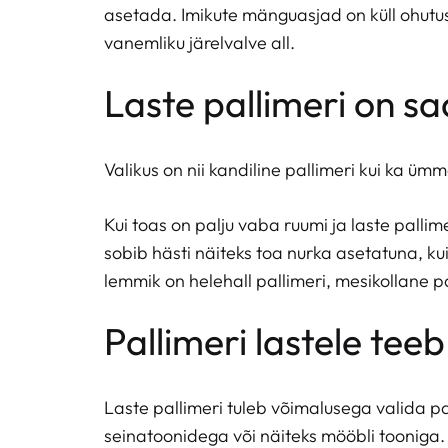
asetada. Imikute mänguasjad on küll ohutu
vanemliku järelvalve all.
Laste pallimeri on s
Valikus on nii kandiline pallimeri kui ka ümm
Kui toas on palju vaba ruumi ja laste palli
sobib hästi näiteks toa nurka asetatuna, ku
lemmik on helehall pallimeri, mesikollane pa
Pallimeri lastele te
Laste pallimeri tuleb võimalusega valida pa
seinatoonidega või näiteks mööbli tooniga. K