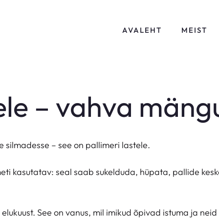
AVALEHT
MEIST
tele – vahva mängu
 silmadesse – see on pallimeri lastele.
itmeti kasutatav: seal saab sukelduda, hüpata, pallide k
. elukuust. See on vanus, mil imikud õpivad istuma ja neid