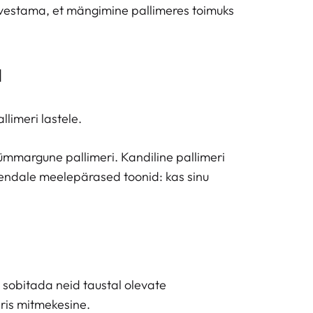
rvestama, et mängimine pallimeres toimuks
a
llimeri lastele.
 ümmargune pallimeri. Kandiline pallimeri
a endale meelepärased toonid: kas sinu
 sobitada neid taustal olevate
äris mitmekesine.