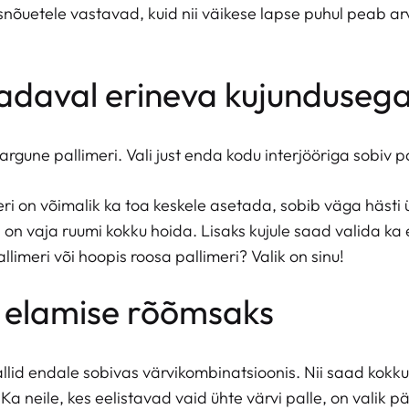
snõuetele vastavad, kuid nii väikese lapse puhul peab a
aadaval erineva kujunduseg
argune pallimeri. Vali just enda kodu interjööriga sobiv pa
meri on võimalik ka toa keskele asetada, sobib väga hästi
i on vaja ruumi kokku hoida. Lisaks kujule saad valida k
llimeri või hoopis roosa pallimeri? Valik on sinu!
eb elamise rõõmsaks
llid endale sobivas värvikombinatsioonis. Nii saad kokku
a neile, kes eelistavad vaid ühte värvi palle, on valik p