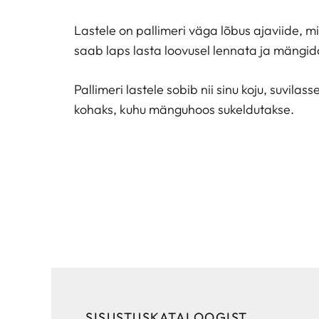
Lastele on pallimeri väga lõbus ajaviide, m
saab laps lasta loovusel lennata ja mängid
Pallimeri lastele sobib nii sinu koju, suvila
kohaks, kuhu mänguhoos sukeldutakse.
SISUSTUSKATALOOGIST