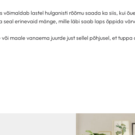
is võimaldab lastel hulganisti rõõmu saada ka siis, kui õ
a seal erinevaid mänge, mille läbi saab laps õppida vär
sse või maale vanaema juurde just sellel põhjusel, et tuppa