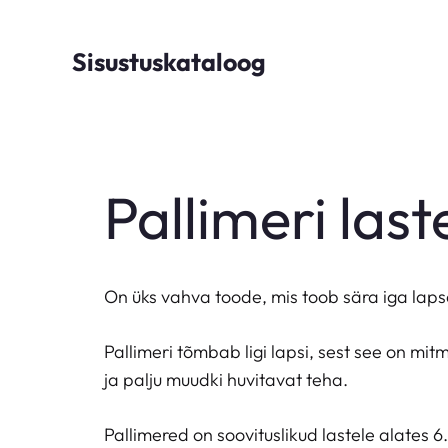
Skip
to
Sisustuskataloog
content
Pallimeri las
On üks vahva toode, mis toob sära iga lapse
Pallimeri tõmbab ligi lapsi, sest see on m
ja palju muudki huvitavat teha.
Pallimered on soovituslikud lastele alates 6