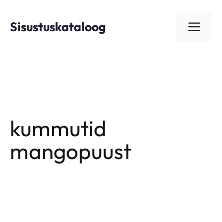
Skip
to
Sisustuskataloog
ME
content
kummutid
mangopuust