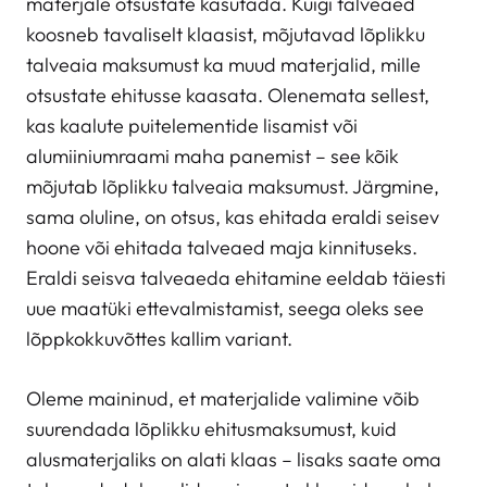
materjale otsustate kasutada. Kuigi talveaed
koosneb tavaliselt klaasist, mõjutavad lõplikku
talveaia maksumust ka muud materjalid, mille
otsustate ehitusse kaasata. Olenemata sellest,
kas kaalute puitelementide lisamist või
alumiiniumraami maha panemist – see kõik
mõjutab lõplikku talveaia maksumust. Järgmine,
sama oluline, on otsus, kas ehitada eraldi seisev
hoone või ehitada talveaed maja kinnituseks.
Eraldi seisva talveaeda ehitamine eeldab täiesti
uue maatüki ettevalmistamist, seega oleks see
lõppkokkuvõttes kallim variant.
Oleme maininud, et materjalide valimine võib
suurendada lõplikku ehitusmaksumust, kuid
alusmaterjaliks on alati klaas – lisaks saate oma