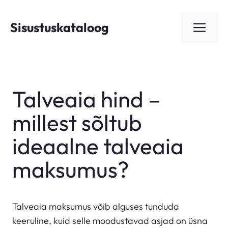
Skip
to
Sisustuskataloog
ME
content
Talveaia hind –
millest sõltub
ideaalne talveaia
maksumus?
Talveaia maksumus võib alguses tunduda
keeruline, kuid selle moodustavad asjad on üsna