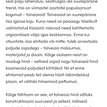
seal palju lahendusi, sealhulgas üks suurepärane
trend, mis on viimastel aastatel populaarsust
kogunud – talveaiad! Talveaiad on suurepärane
lisa igasse koju. Kuna need on peaaegu täielikult
valmistatud klaasist, näevad need kahtlemata
orgaanilised välja igas keskkonnas. Enne kui
otsustate, kas ehitada või mitte, tuleb arvestada
paljude asjadega – talveaia maksumus,
materjalid ja disain. Kõige olulisem neist on
muidugi hind – sellised asjad nagu talveaed hind
koosnevad paljudest kihtidest. Nii et enne
ehitamist peab teil olema hästi läbimõeldud
plaan, et vältida hilisemaid pettumusi.
Kõige tähtsam on see, et talveaia hind sõltuks
konstruktsiooni suurusest ja sellest, milliseid