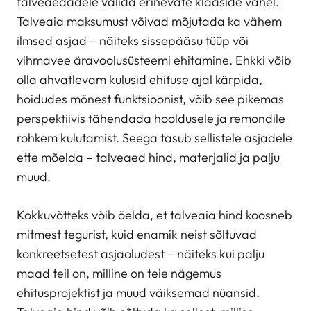
talveaedadele valida erinevate klaaside vahel.
Talveaia maksumust võivad mõjutada ka vähem
ilmsed asjad – näiteks sissepääsu tüüp või
vihmavee äravoolusüsteemi ehitamine. Ehkki võib
olla ahvatlevam kulusid ehituse ajal kärpida,
hoidudes mõnest funktsioonist, võib see pikemas
perspektiivis tähendada hooldusele ja remondile
rohkem kulutamist. Seega tasub sellistele asjadele
ette mõelda – talveaed hind, materjalid ja palju
muud.
Kokkuvõtteks võib öelda, et talveaia hind koosneb
mitmest tegurist, kuid enamik neist sõltuvad
konkreetsetest asjaoludest – näiteks kui palju
maad teil on, milline on teie nägemus
ehitusprojektist ja muud väiksemad nüansid.