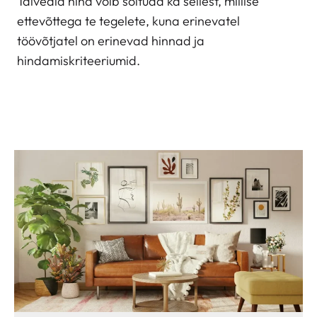
Talveaia hind võib sõltuda ka sellest, millise
ettevõttega te tegelete, kuna erinevatel
töövõtjatel on erinevad hinnad ja
hindamiskriteeriumid.