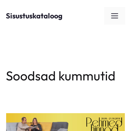
Skip
to
Sisustuskataloog
ME
content
Soodsad kummutid